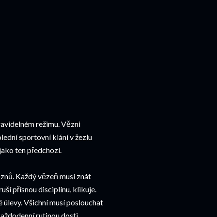
pravidelném režimu. Vězni
lední sportovní klání v žezlu
jako ten předchozí.
 věznů. Každý vězeň musí znát
í přísnou disciplínu, klikuje.
úlevy. Všichní musí poslouchat
 každodenní rutinou dosti