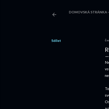
DOMOVSKÁ STRÁNKA
Sdílet
če
R
Ne
vs
ne
To
sv
Os
a 