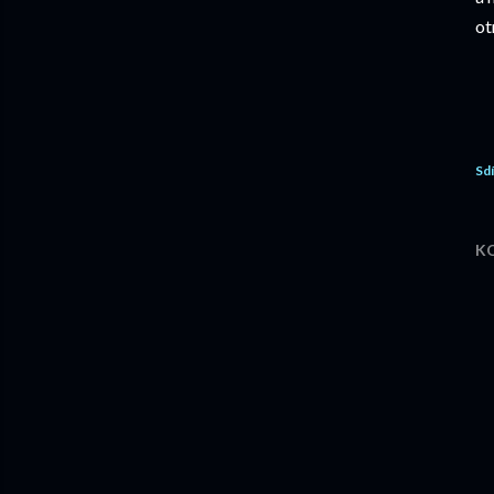
ot
Sdí
K