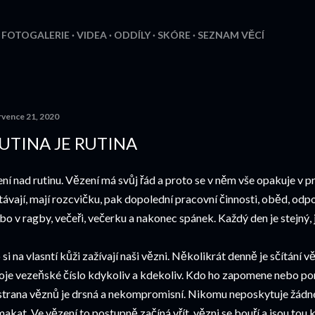
Přeskočit na hlavní obsah
FOTOGALERIE
VIDEA
ODDÍLY
SKÓRE
SEZNAM VĚCÍ
rvence 21, 2020
UTINA JE RUTINA
ní nad rutinu. Vězení má svůj řád a proto se v něm vše opakuje v 
távají, mají rozcvičku, pak dopolední pracovní činnosti, oběd, odpo
bo v ragby, večeři, večerku a nakonec spánek. Každý den je stejný, 
 si na vlasntí kůži zažívají naši vězni. Několikrát denně je sčítání
oje vezeňské číslo kdykoliv a kdekoliv. Kdo ho zapomene nebo poruš
trana věznů je drsná a nekompromisní. Nikomu neposkytuje žádné 
makat. Ve vězení to postupně začíná vřít, vězni se bouří a jsou tou