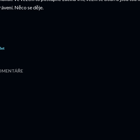
rávení. Něco se děje.
let
OMENTÁŘE